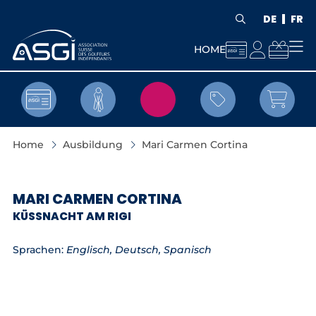
DE
FR



HOME


Home
Ausbildung
Mari Carmen Cortina
MARI CARMEN CORTINA
KÜSSNACHT AM RIGI
Sprachen:
Englisch, Deutsch, Spanisch