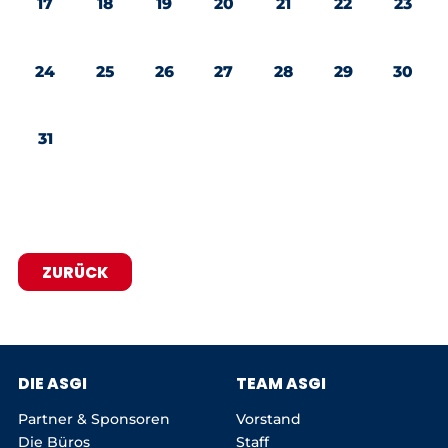
17
18
19
20
21
22
23
24
25
26
27
28
29
30
31
ZURÜCK
DIE ASGI
TEAM ASGI
Partner & Sponsoren
Vorstand
Die Büros
Staff