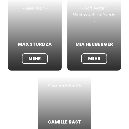
- Alps Tour -
- Schweizer
Nachwuchsspielerin
-
MAX STURDZA
MIA HEUBERGER
MEHR
MEHR
- Skirennfahrerin -
CAMILLE RAST