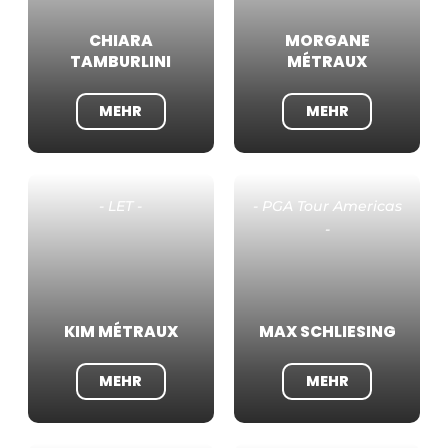
CHIARA
MORGANE
TAMBURLINI
MÉTRAUX
MEHR
MEHR
- LET -
- PGA Tour Americas
-
KIM MÉTRAUX
MAX SCHLIESING
MEHR
MEHR