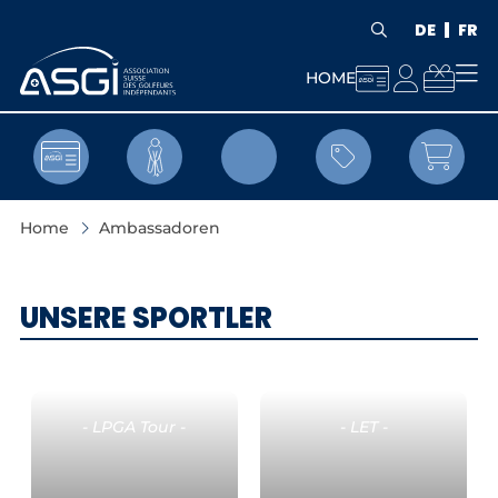
DE
FR



HOME


Home
Ambassadoren
UNSERE SPORTLER
- LPGA Tour -
- LET -