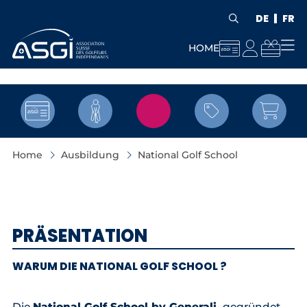
DE
FR



HOME


Home
Ausbildung
National Golf School
PRÄSENTATION
WARUM DIE NATIONAL GOLF SCHOOL ?
Die
National Golf School by Generali,
gegründet