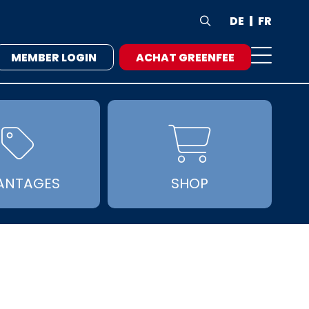
DE
FR

MEMBER LOGIN
ACHAT GREENFEE


ANTAGES
SHOP