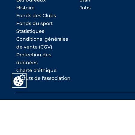
Histoire
Jobs
Fonds des Clubs
Fonds du sport
Statistiques
Conditions générales
de vente (CGV)
Protection des
données
Charte d'éthique
Statuts de l'association
T: +41 (0)58 580 06 06 -
info (at) asgi.ch
ASGI Secrétariat général - Chemin de Closalet 18
ASGI Deutsche Schweiz - Wagistrasse 23, 8952 