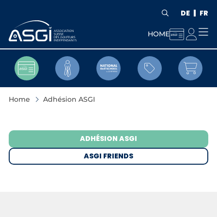
DE
FR


HOME


Home
Adhésion ASGI
ADHÉSION ASGI
ASGI FRIENDS