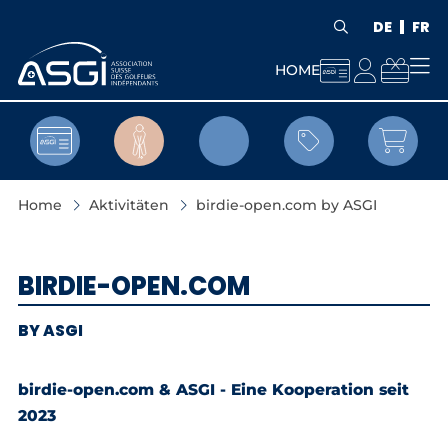
DE
FR



HOME


Home
Aktivitäten
birdie-open.com by ASGI
BIRDIE-OPEN.COM
BY ASGI
birdie-open.com & ASGI - Eine Kooperation seit
2023