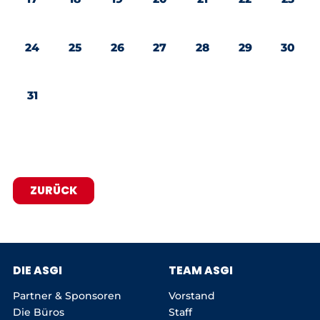
24
25
26
27
28
29
30
31
ZURÜCK
DIE ASGI
TEAM ASGI
Partner & Sponsoren
Vorstand
Die Büros
Staff