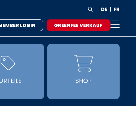
DE
FR

MEMBER LOGIN
GREENFEE VERKAUF


ORTEILE
SHOP