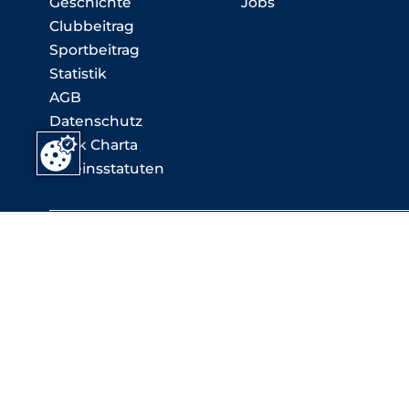
Geschichte
Jobs
Clubbeitrag
Sportbeitrag
Statistik
AGB
Datenschutz
Ethik Charta
Vereinsstatuten
T: +41 (0)58 580 06 06 -
info (at) asgi.ch
ASGI Secrétariat général - Chemin de Closalet 18, 
ASGI Deutsche Schweiz - Wagistrasse 23, 8952 