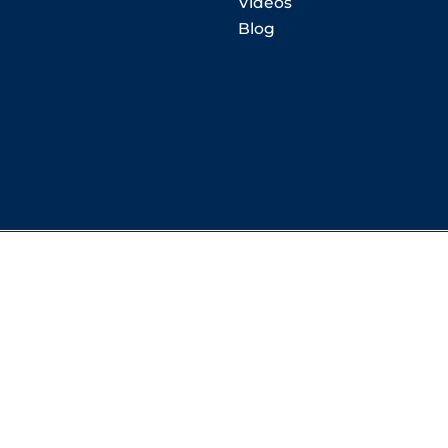
Videos
Blog
1023 Crissier
Schlieren
IM