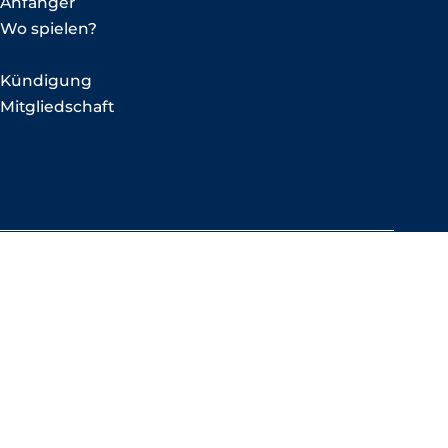
Anfänger
Wo spielen?
Kündigung
Mitgliedschaft
NEWSLETTER ABONNIEREN
KONTAKT
PRESSUM
DATENSCHUTZ


