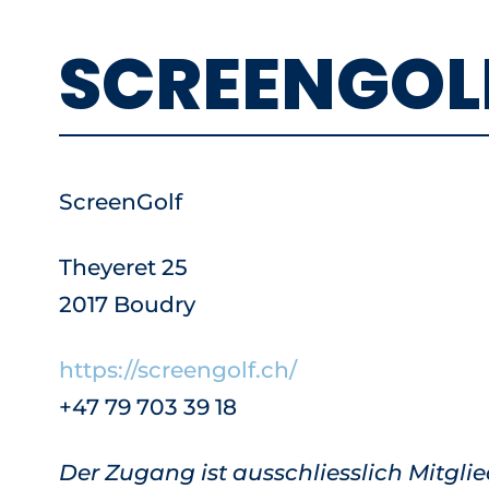
SCREENGOLF
ScreenGolf
Theyeret 25
2017 Boudry
https://screengolf.ch/
+47 79 703 39 18
Der Zugang ist ausschliesslich Mitgli