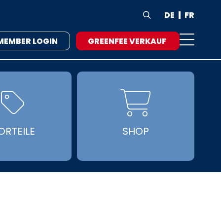
DE
FR

MEMBER LOGIN
GREENFEE VERKAUF


ORTEILE
SHOP