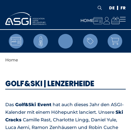
DE
FR



HOME


Home
GOLF&SKI | LENZERHEIDE
Das
Golf&Ski Event
hat auch dieses Jahr den ASGI-
Kalender mit einem Höhepunkt lanciert. Unsere
Ski
Cracks
Camille Rast, Charlotte Lingg, Daniel Yule,
Luca Aerni, Ramon Zenhäusern und Robin Cuche