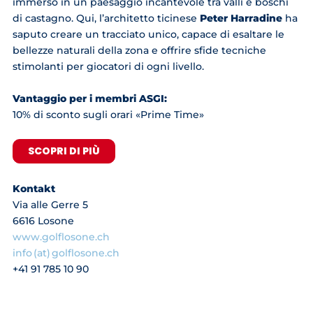
immerso in un paesaggio incantevole tra valli e boschi
di castagno. Qui, l’architetto ticinese
Peter Harradine
ha
saputo creare un tracciato unico, capace di esaltare le
bellezze naturali della zona e offrire sfide tecniche
stimolanti per giocatori di ogni livello.
Vantaggio per i membri ASGI:
10% di sconto sugli orari «Prime Time»
SCOPRI DI PIÙ
Kontakt
Via alle Gerre 5
6616 Losone
www.golflosone.ch
info (at) golflosone.ch
+41 91 785 10 90