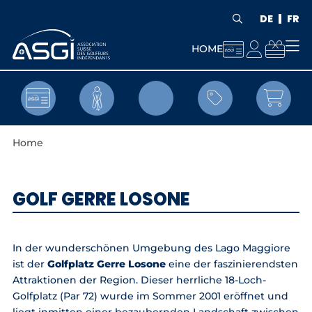
DE
FR



HOME


Home
GOLF GERRE LOSONE
In der wunderschönen Umgebung des Lago Maggiore
ist der
Golfplatz Gerre Losone
eine der faszinierendsten
Attraktionen der Region. Dieser herrliche 18-Loch-
Golfplatz (Par 72) wurde im Sommer 2001 eröffnet und
liegt inmitten einer bezaubernden Landschaft zwischen