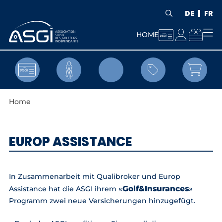
DE
FR



HOME


Home
EUROP ASSISTANCE
In Zusammenarbeit mit Qualibroker und Europ
«
Golf&Insurances
»
Assistance hat die ASGI ihrem
Programm zwei neue Versicherungen hinzugefügt.