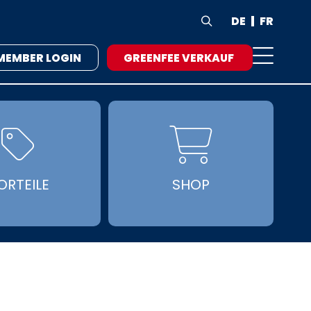
DE
FR

MEMBER LOGIN
GREENFEE VERKAUF


ORTEILE
SHOP