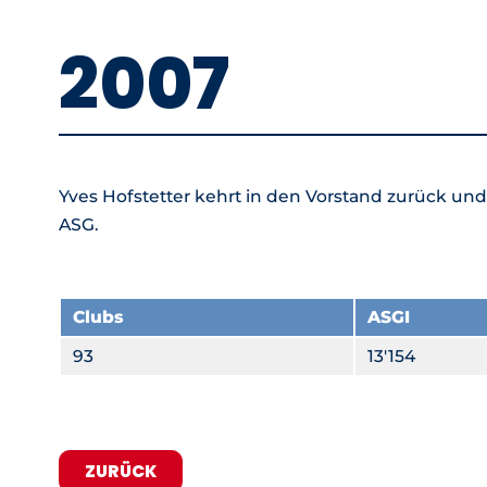
2007
Yves Hofstetter kehrt in den Vorstand zurück und
ASG.
Clubs
ASGI
93
13'154
ZURÜCK