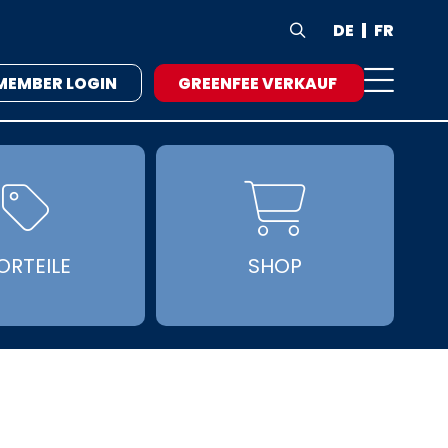
DE
FR

MEMBER LOGIN
GREENFEE VERKAUF


ORTEILE
SHOP