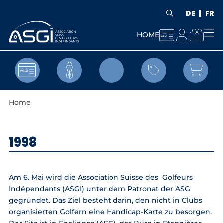
DE
FR



HOME


Home
1998
Am 6. Mai wird die Association Suisse des Golfeurs
Indépendants (ASGI) unter dem Patronat der ASG
gegründet. Das Ziel besteht darin, den nicht in Clubs
organisierten Golfern eine Handicap-Karte zu besorgen.
Der Sitz ist in Epalinges (ASG), das Büro in Etagnières