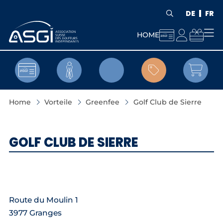
DE
FR



HOME


Home
Vorteile
Greenfee
Golf Club de Sierre
GOLF CLUB DE SIERRE
Route du Moulin 1
3977 Granges