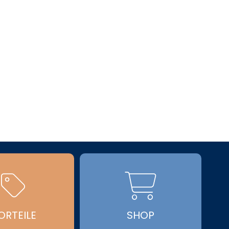


ORTEILE
SHOP