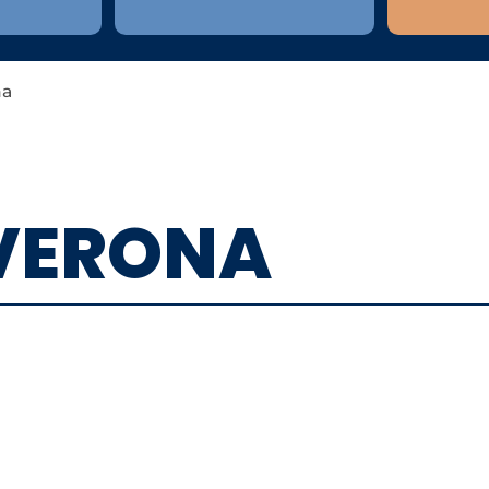
na
 VERONA