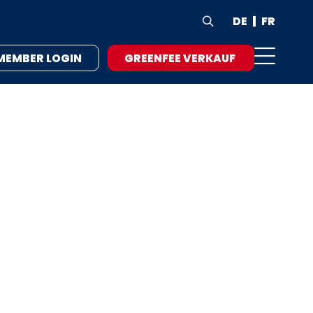
DE
FR

MEMBER LOGIN
GREENFEE VERKAUF