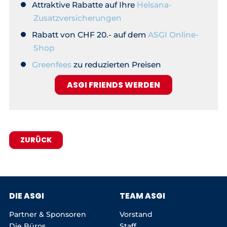
Attraktive Rabatte auf Ihre
Helsana-
Zusatzversicherungen
Rabatt von CHF 20.- auf dem
ASGI Online-
Shop
Greenfees
zu reduzierten Preisen
ASGI FRIENDS WERDEN
ZURÜCK
DIE ASGI
TEAM ASGI
Partner & Sponsoren
Vorstand
Die Büros
Staff