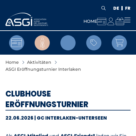
DE
FR



HOME


Home
Aktivitäten
ASGI Eröffnungsturnier Interlaken
CLUBHOUSE
ERÖFFNUNGSTURNIER
22.06.2026 | GC INTERLAKEN-UNTERSEEN
Als
ASGI-Mitglied
und
ASGI-Friends*
laden wir Sie