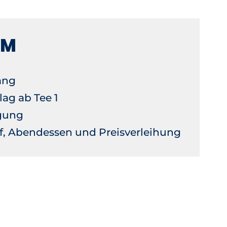
MM
ang
lag ab Tee 1
gung
if, Abendessen und Preisverleihung