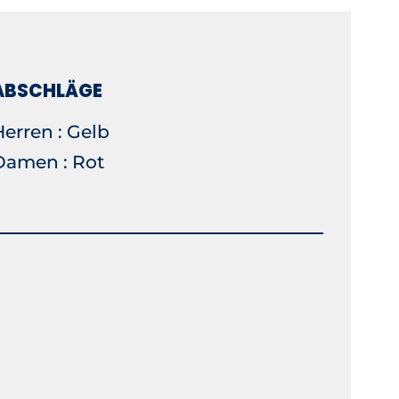
ABSCHLÄGE
erren : Gelb
Damen : Rot