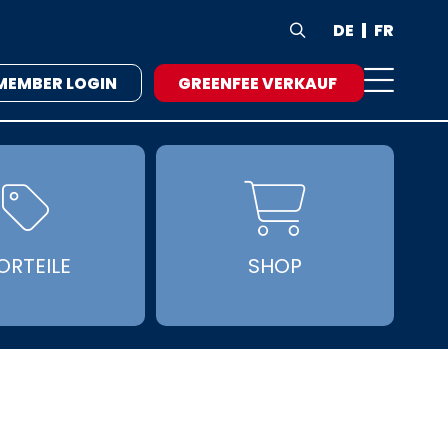
DE
FR

MEMBER LOGIN
GREENFEE VERKAUF


ORTEILE
SHOP