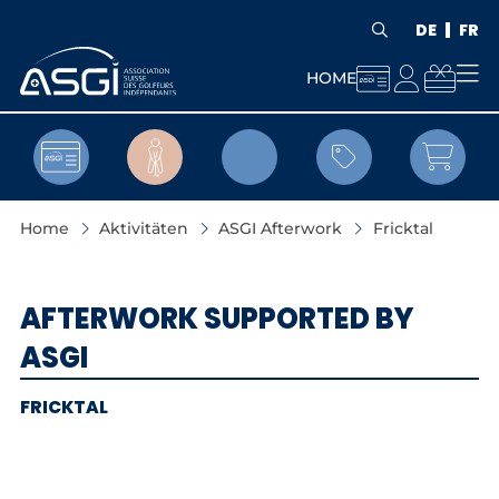
DE
FR



HOME


Home
Aktivitäten
ASGI Afterwork
Fricktal
AFTERWORK SUPPORTED BY
ASGI
FRICKTAL