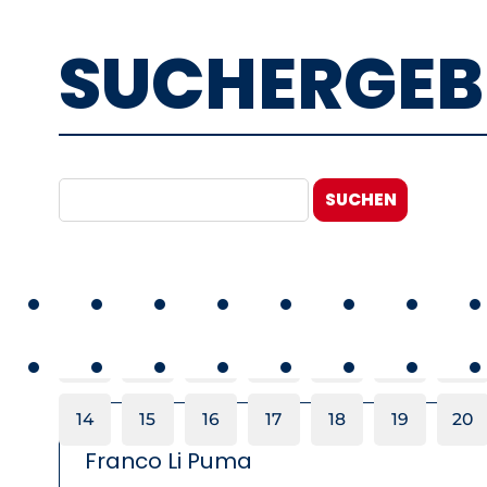
SUCHERGEB
SUCHEN
«
1
2
3
4
5
6
14
15
16
17
18
19
20
Franco Li Puma