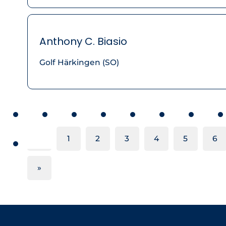
Anthony C. Biasio
Golf Härkingen (SO)
«
1
2
3
4
5
6
»