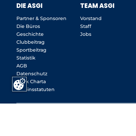
DIE ASGI
TEAM ASGI
Partner & Sponsoren
Vorstand
Die Büros
Staff
Geschichte
Jobs
Clubbeitrag
Sportbeitrag
Statistik
AGB
Datenschutz
Ethik Charta
Vereinsstatuten
T: +41 (0)58 580 06 06 -
info (at) asgi.ch
ASGI Secrétariat général - Chemin de Closalet 18, 
ASGI Deutsche Schweiz - Wagistrasse 23, 8952 