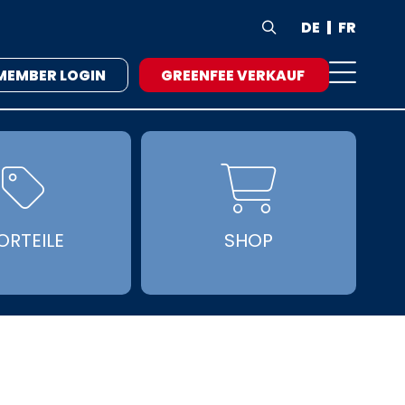
DE
FR

MEMBER LOGIN
GREENFEE VERKAUF


ORTEILE
SHOP